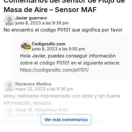
Comentarios del Sensor de Flujo de
Masa de Aire – Sensor MAF
Javier guerrero
junio 8, 2023 a las 9:39 pm
No encuentro el codigo P0101 que significa por favor
Codigosdtc.com
junio 8, 2023 a las 9:50 pm
Hola Javier, puedes conseguir información
sobre el código P0101 en el siguiente enlace:
https://codigosdtc.com/p0101/
Nazareno Medina
mayo 22, 2023 a las 9:36 pm
estoy realmente impresionado con tanta y tan buena
información, abrazos.
Cesar M. Villagómez Ortiz
febrero 6, 2021 a las 1:34 am
Ver más comentarios
Excelente información y muy bien explicado.