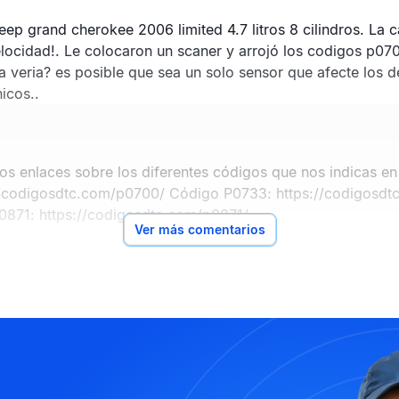
eep grand cherokee 2006 limited 4.7 litros 8 cilindros. La
locidad!. Le colocaron un scaner y arrojó los codigos p07
a veria? es posible que sea un solo sensor que afecte los 
icos..
los enlaces sobre los diferentes códigos que nos indicas e
//codigosdtc.com/p0700/
Código P0733:
https://codigosd
0871:
https://codigosdtc.com/p0871/
Ver más comentarios