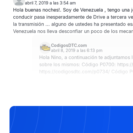
abril 7, 2019 a las 3:54 am
Hola buenas noches!. Soy de Venezuela , tengo una j
conducir pasa inesperadamente de Drive a tercera ve
la transmisión ... alguno de ustedes ha presentado es
Venezuela nos lleva desconfiar un poco de los mecan
CodigosDTC.com
abril 8, 2019 a las 6:13 pm
Hola Nino, a continuación te adjuntamos 
sobre los mismos: Código P0700:
https:
https://codigosdtc.com/p0734/
Código P