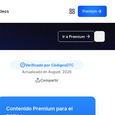
deos
Premium
Ir a Premium
Verificado por CódigosDTC
Actualizado en August, 2026
Compartir
Contenido Premium para el