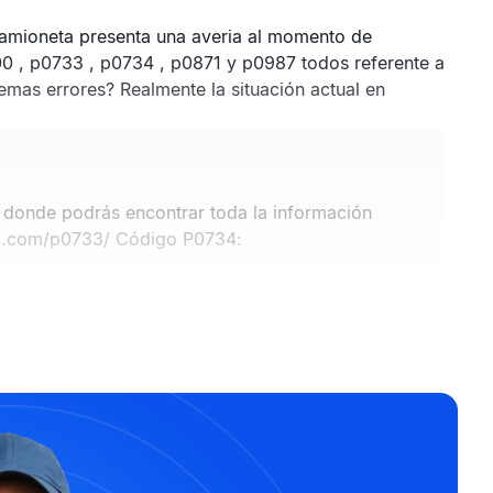
 camioneta presenta una averia al momento de
00 , p0733 , p0734 , p0871 y p0987 todos referente a
demas errores? Realmente la situación actual en
n donde podrás encontrar toda la información
tc.com/p0733/
Código P0734: