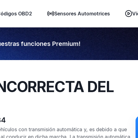
ódigos OBD2
Sensores Automotrices
Ví
estras funciones Premium!
INCORRECTA DEL
34
hículos con transmisión automática y, es debido a que
al conducir en dicha marcha. La transmisión automática