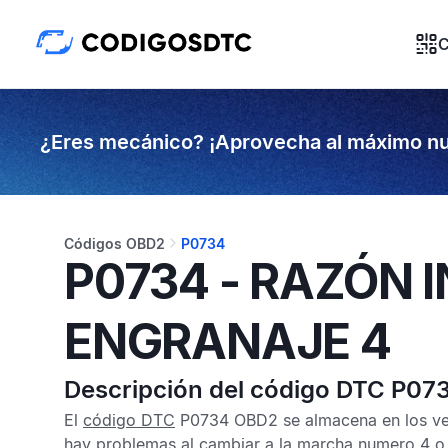
C
¿Eres mecánico? ¡Aprovecha al máximo nu
Códigos OBD2
P0734
P0734 - RAZÓN 
ENGRANAJE 4
Descripción del código DTC P07
El
código DTC
P0734 OBD2
se almacena en los ve
hay problemas al cambiar a la marcha numero 4 o 