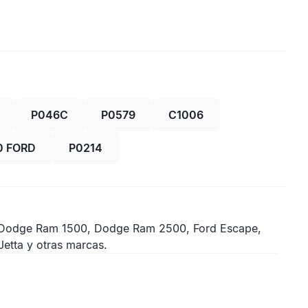
P046C
P0579
C1006
0 FORD
P0214
 Dodge Ram 1500, Dodge Ram 2500, Ford Escape,
Jetta y otras marcas.