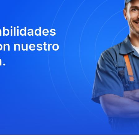
abilidades
n nuestro
.