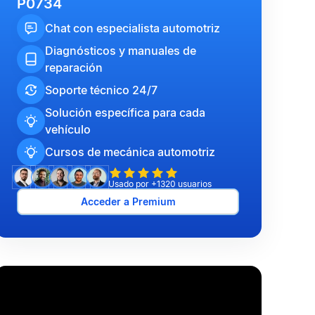
P0734
Chat con especialista automotriz
Diagnósticos y manuales de
reparación
Soporte técnico 24/7
Solución específica para cada
vehículo
Cursos de mecánica automotriz
Usado por +1320 usuarios
Acceder a Premium