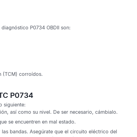
 diagnóstico P0734 OBDII
son:
n
(TCM) corroídos.
DTC P0734
o siguiente:
sión, así como su nivel. De ser necesario, cámbialo.
que se encuentren en mal estado.
las bandas. Asegúrate que el circuito eléctrico del