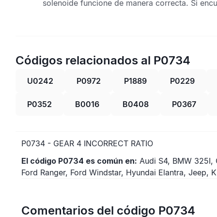
solenoide funcione de manera correcta. Si enc
Códigos relacionados al P0734
U0242
P0972
P1889
P0229
P0352
B0016
B0408
P0367
P0734 - GEAR 4 INCORRECT RATIO
El código P0734 es común en:
Audi S4, BMW 325I, 
Ford Ranger, Ford Windstar, Hyundai Elantra, Jeep, K
Comentarios del código P0734