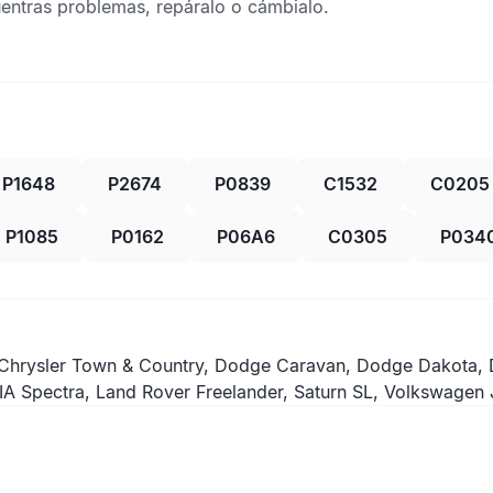
uentras problemas, repáralo o cámbialo.
P1648
P2674
P0839
C1532
C0205
P1085
P0162
P06A6
C0305
P034
Chrysler Town & Country, Dodge Caravan, Dodge Dakota,
IA Spectra, Land Rover Freelander, Saturn SL, Volkswagen 