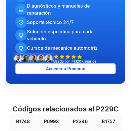
Diagnósticos y manuales de
reparación
Soporte técnico 24/7
Solución específica para cada
vehículo
Cursos de mecánica automotriz
Usado por +1320 usuarios
Acceder a Premium
Códigos relacionados al P229C
B1748
P0993
P2346
B1757