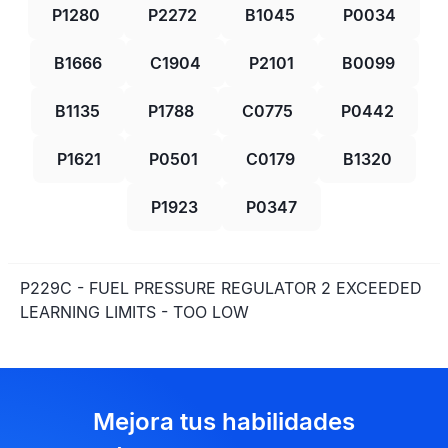
P1280
P2272
B1045
P0034
B1666
C1904
P2101
B0099
B1135
P1788
C0775
P0442
P1621
P0501
C0179
B1320
P1923
P0347
P229C - FUEL PRESSURE REGULATOR 2 EXCEEDED
LEARNING LIMITS - TOO LOW
Mejora tus habilidades