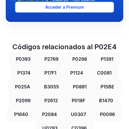
Acceder a Premium
Códigos relacionados al P02E4
P0393
P2769
P0298
P1391
P1374
P17F1
P1124
C0081
P025A
B3055
P0881
P15BE
P2099
P2612
P018F
B1470
P1640
P2084
U0307
P0096
U0293
C0396