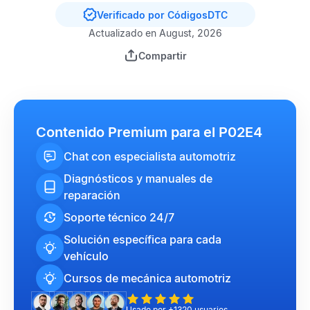
Verificado por CódigosDTC
Actualizado en August, 2026
Compartir
Contenido Premium para el P02E4
Chat con especialista automotriz
Diagnósticos y manuales de
reparación
Soporte técnico 24/7
Solución específica para cada
vehículo
Cursos de mecánica automotriz
Usado por +1320 usuarios