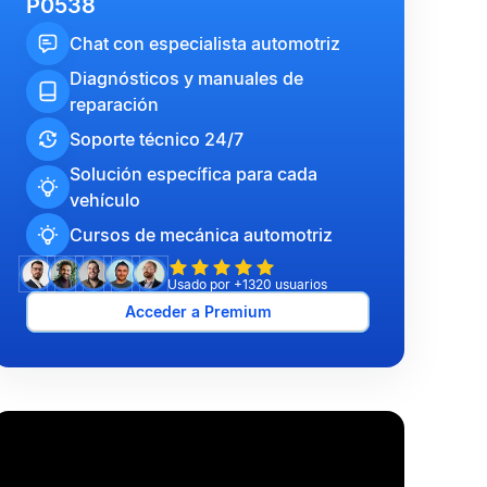
P0538
Chat con especialista automotriz
Diagnósticos y manuales de
reparación
Soporte técnico 24/7
Solución específica para cada
vehículo
Cursos de mecánica automotriz
Usado por +1320 usuarios
Acceder a Premium