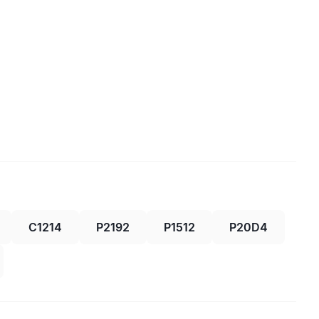
C1214
P2192
P1512
P20D4