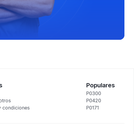
s
Populares
P0300
otros
P0420
y condiciones
P0171