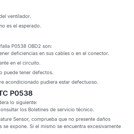
el ventilador.
 no es el esperado.
 falla P0538 OBD2
son:
ener deficiencias en sus cables o en el conector.
nte en el circuito.
o puede tener defectos.
ire acondicionado
pudiera estar defectuoso.
DTC P0538
era lo siguiente:
onsultar los
Boletines de servicio técnico
.
ature Sensor
, comprueba que no presente daños
es se expone. Si el mismo se encuentra excesivamente