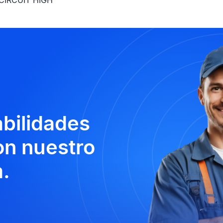
CIRCUIT HIGH
abilidades
n nuestro
.