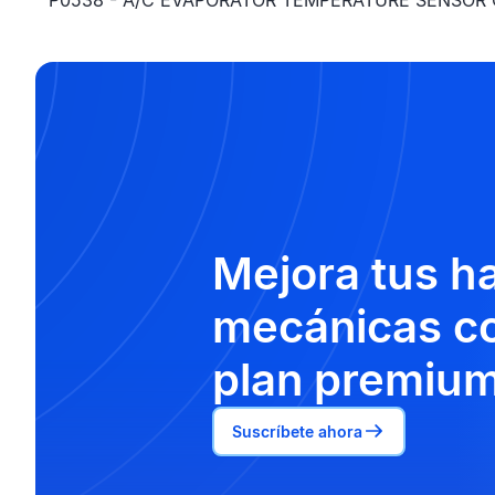
P0538 - A/C EVAPORATOR TEMPERATURE SENSOR 
Mejora tus h
mecánicas co
plan premium
Suscríbete ahora