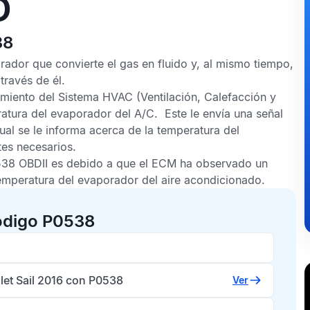
O
38
ador que convierte el gas en fluido y, al mismo tiempo,
través de él.
amiento del
Sistema HVAC
(Ventilación, Calefacción y
atura del evaporador del A/C
. Este le envía una señal
ual se le informa acerca de la temperatura del
tes necesarios.
38 OBDII
es debido a que el
ECM
ha observado un
emperatura del evaporador del aire acondicionado
.
ódigo P0538
let Sail 2016 con P0538
Ver