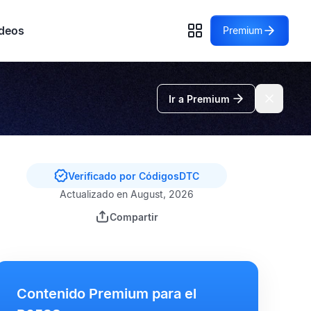
deos
Premium
Ir a Premium
Verificado por CódigosDTC
Actualizado en August, 2026
Compartir
Contenido Premium para el