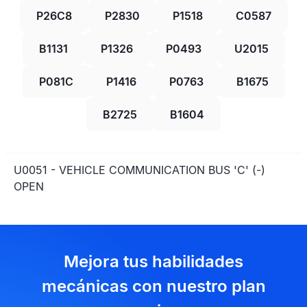
P26C8
P2830
P1518
C0587
B1131
P1326
P0493
U2015
P081C
P1416
P0763
B1675
B2725
B1604
U0051 - VEHICLE COMMUNICATION BUS 'C' (-)
OPEN
Mejora tus habilidades
mecánicas con nuestro plan