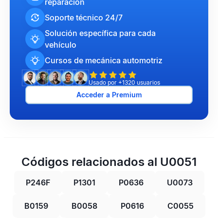
reparación
Soporte técnico 24/7
Solución específica para cada
vehículo
Cursos de mecánica automotriz
Usado por +1320 usuarios
Acceder a Premium
Códigos relacionados al U0051
P246F
P1301
P0636
U0073
B0159
B0058
P0616
C0055