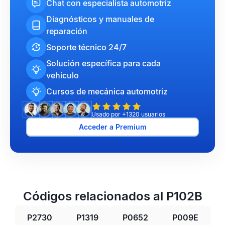
Chat con especialista automotriz
Diagnósticos y manuales de
reparación
Soporte técnico 24/7
Solución específica para cada
vehículo
Cursos de mecánica automotriz
Usado por +1320 usuarios
Acceder a Premium
Códigos relacionados al P102B
P2730
P1319
P0652
P009E