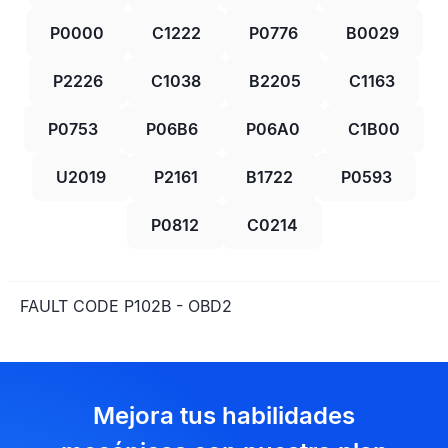
P0000
C1222
P0776
B0029
P2226
C1038
B2205
C1163
P0753
P06B6
P06A0
C1B00
U2019
P2161
B1722
P0593
P0812
C0214
FAULT CODE P102B - OBD2
Mejora tus habilidades