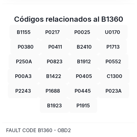
Códigos relacionados al B1360
B1155
P0217
P0025
U0170
P0380
P0411
B2410
P1713
P250A
P0823
B1912
P0552
P00A3
B1422
P0405
C1300
P2243
P1688
P0445
P023A
B1923
P1915
FAULT CODE B1360 - OBD2