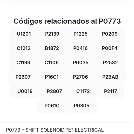
Códigos relacionados al P0773
U1201
P2139
P1225
P0209
C1212
B1872
P0416
P00F4
C1199
C1106
P0035
P2532
P2607
P16C1
P2706
P2BAB
U0018
P2807
C1172
P2117
P061C
P0305
P0773 - SHIFT SOLENOID "E" ELECTRICAL