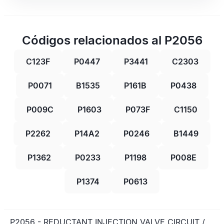
Códigos relacionados al P2056
C123F
P0447
P3441
C2303
P0071
B1535
P161B
P0438
P009C
P1603
P073F
C1150
P2262
P14A2
P0246
B1449
P1362
P0233
P1198
P008E
P1374
P0613
P2056 - REDUCTANT INJECTION VALVE CIRCUIT /