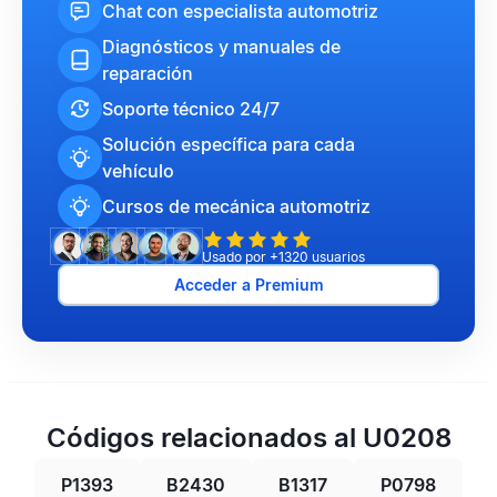
Chat con especialista automotriz
Diagnósticos y manuales de
reparación
Soporte técnico 24/7
Solución específica para cada
vehículo
Cursos de mecánica automotriz
Usado por +1320 usuarios
Acceder a Premium
Códigos relacionados al U0208
P1393
B2430
B1317
P0798