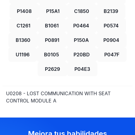
P1408
P15A1
C1850
B2139
C1261
B1061
P0464
P0574
B1360
P0891
P150A
P0904
U1196
B0105
P20BD
P047F
P2629
P04E3
U0208 - LOST COMMUNICATION WITH SEAT
CONTROL MODULE A
Mejora tus habilidades