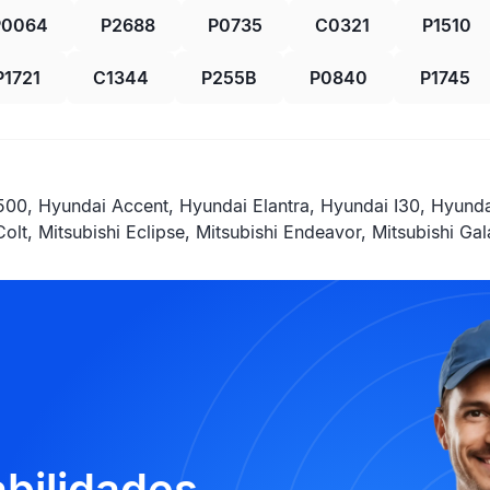
P0064
P2688
P0735
C0321
P1510
P1721
C1344
P255B
P0840
P1745
0, Hyundai Accent, Hyundai Elantra, Hyundai I30, Hyunda
Colt, Mitsubishi Eclipse, Mitsubishi Endeavor, Mitsubishi G
abilidades