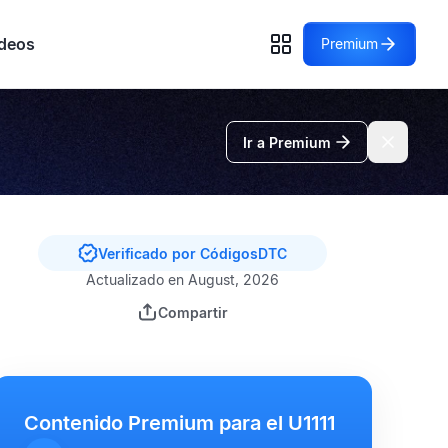
deos
Premium
Ir a Premium
Verificado por CódigosDTC
Actualizado en August, 2026
Compartir
Contenido Premium para el U1111