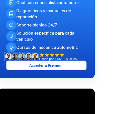
Chat con especialista automotriz
Diagnósticos y manuales de
reparación
Soporte técnico 24/7
Solución específica para cada
vehículo
Cursos de mecánica automotriz
Usado por +1320 usuarios
Acceder a Premium