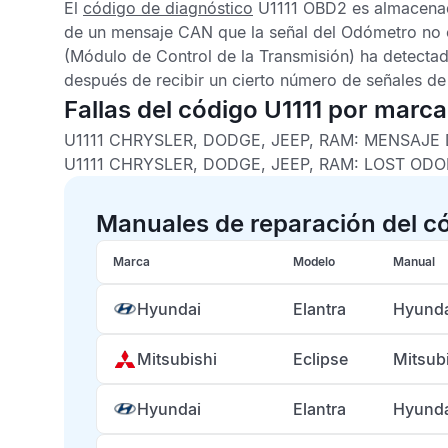
El
código de diagnóstico
U1111 OBD2
es almacenad
de un mensaje CAN que la señal del Odómetro no 
(Módulo de Control de la Transmisión) ha detecta
después de recibir un cierto número de señales d
Fallas del código U1111 por marc
U1111 CHRYSLER, DODGE, JEEP, RAM:
MENSAJE 
U1111 CHRYSLER, DODGE, JEEP, RAM:
LOST ODO
Manuales de reparación del có
Marca
Modelo
Manual
Hyundai
Elantra
Hyunda
Mitsubishi
Eclipse
Mitsubi
Hyundai
Elantra
Hyunda