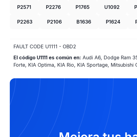
P2571
P2276
P1765
U1092
P2263
P2106
B1636
P1624
FAULT CODE U1111 - OBD2
El código U1111 es común en:
Audi A6, Dodge Ram 350
Forte, KIA Optima, KIA Rio, KIA Sportage, Mitsubishi 
Mejora tus h