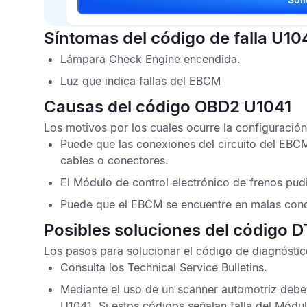
Síntomas del código de falla U10
Lámpara
Check Engine
encendida.
Luz que indica fallas del
EBCM
Causas del código OBD2 U1041
Los motivos por los cuales ocurre la configuració
Puede que las conexiones del circuito del
EBC
cables o conectores.
El
Módulo de control electrónico de frenos
pudi
Puede que el
EBCM
se encuentre en malas cond
Posibles soluciones del código 
Los pasos para solucionar el
código de diagnósti
Consulta los
Technical Service Bulletins
.
Mediante el uso de un scanner automotriz deb
U1041
. Si estos códigos señalan falla del
Módulo