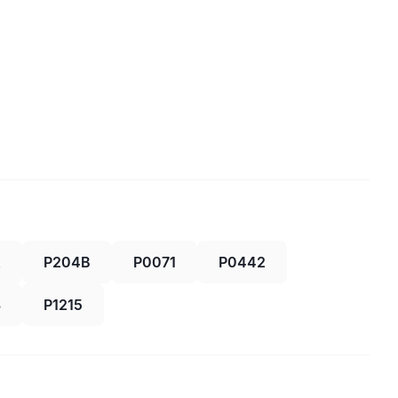
A
P204B
P0071
P0442
3
P1215