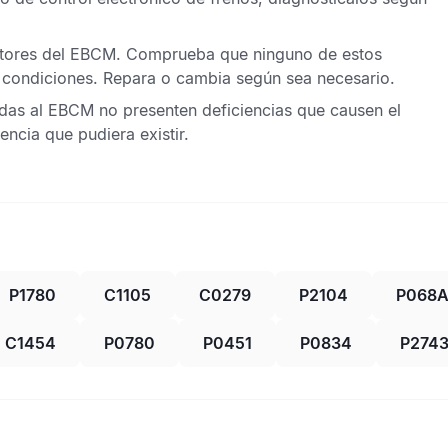
tores del
EBCM
. Comprueba que ninguno de estos
s condiciones. Repara o cambia según sea necesario.
adas al
EBCM
no presenten deficiencias que causen el
encia que pudiera existir.
P1780
C1105
C0279
P2104
P068
C1454
P0780
P0451
P0834
P274