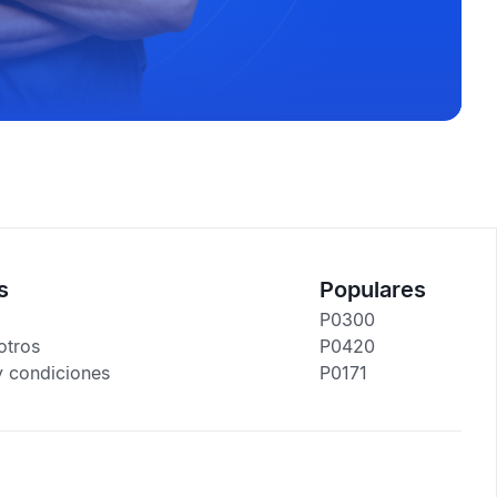
s
Populares
P0300
otros
P0420
y condiciones
P0171