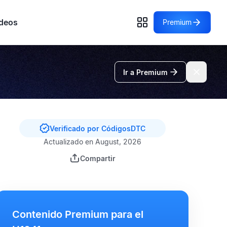
deos
Premium
Ir a Premium
Verificado por CódigosDTC
Actualizado en August, 2026
Compartir
Contenido Premium para el