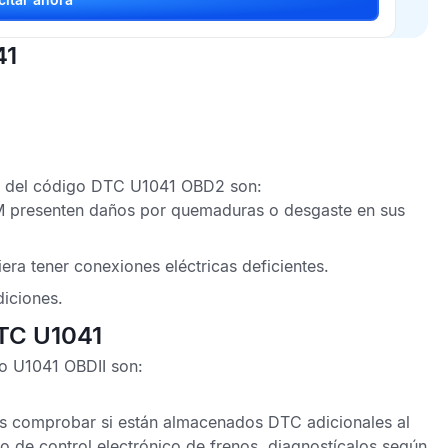
41
n del
código DTC U1041 OBD2
son:
M
presenten daños por quemaduras o desgaste en sus
era tener conexiones eléctricas deficientes.
iciones.
DTC U1041
co U1041 OBDII
son:
es comprobar si están almacenados
DTC
adicionales al
 de control electrónico de frenos
, diagnostícalos según