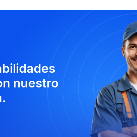
abilidades
n nuestro
.