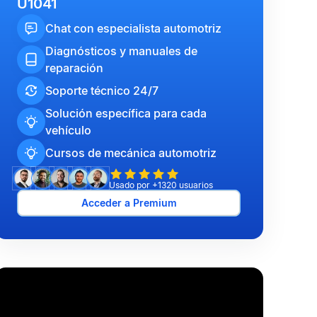
U1041
Chat con especialista automotriz
Diagnósticos y manuales de
reparación
Soporte técnico 24/7
Solución específica para cada
vehículo
Cursos de mecánica automotriz
Usado por +1320 usuarios
Acceder a Premium