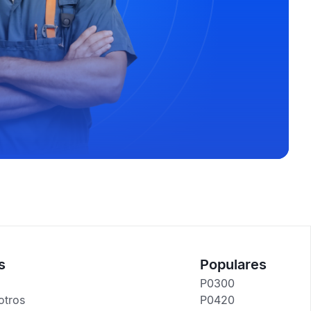
s
Populares
P0300
otros
P0420