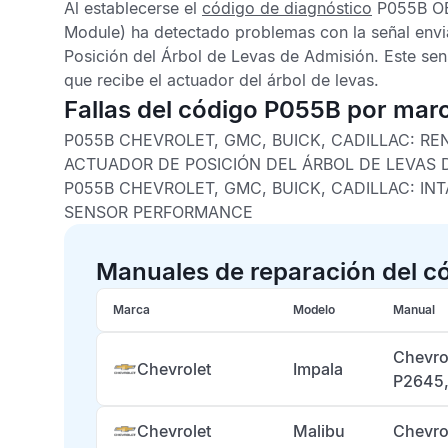
Al establecerse el
código de diagnóstico
P055B OB
Module) ha detectado problemas con la señal envi
Posición del Árbol de Levas de Admisión
. Este se
que recibe el actuador del árbol de levas.
Fallas del código P055B por mar
P055B CHEVROLET, GMC, BUICK, CADILLAC: RE
ACTUADOR DE POSICIÓN DEL ÁRBOL DE LEVAS 
P055B CHEVROLET, GMC, BUICK, CADILLAC: IN
SENSOR PERFORMANCE
Manuales de reparación del c
Marca
Modelo
Manual
Chevro
Chevrolet
Impala
P2645
Chevrolet
Malibu
Chevro