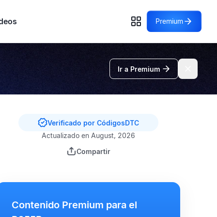
deos
Premium
Ir a Premium
Verificado por CódigosDTC
Actualizado en August, 2026
Compartir
Contenido Premium para el