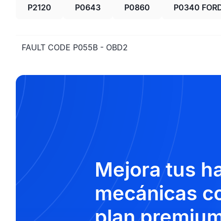
P2120
P0643
P0860
P0340 FOR
FAULT CODE P055B - OBD2
Mejora tus h
mecánicas co
plan premium