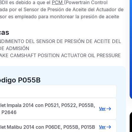
DII
es debido a que el
PCM
(Powertrain Control
ada por el
Sensor de Presión de Aceite del Actuador de
nsor es empleado para monitorear la presión de aceite
cas
NDIMIENTO DEL SENSOR DE PRESIÓN DE ACEITE DEL
DE ADMISIÓN
TAKE CAMSHAFT POSITION ACTUATOR OIL PRESSURE
ódigo P055B
let Impala 2014 con P0521, P0522, P055B,
Ver
, P2646
let Malibu 2014 con P06DE, P055B, P015B
Ver