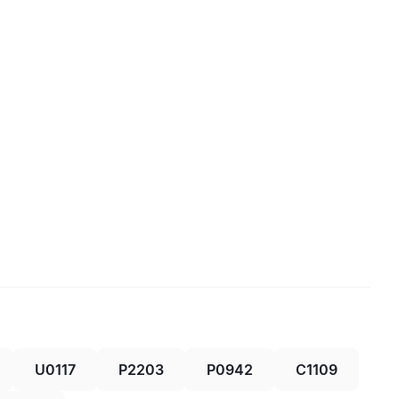
U0117
P2203
P0942
C1109