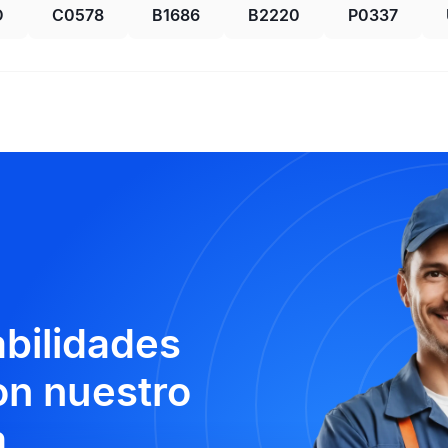
D
C0578
B1686
B2220
P0337
abilidades
n nuestro
.