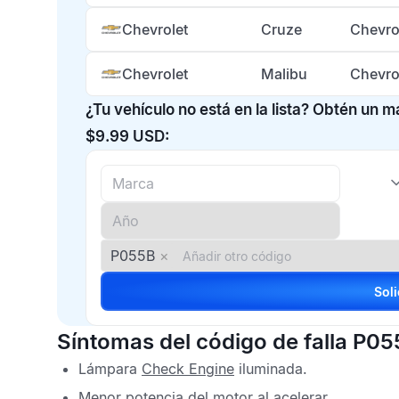
Chevrolet
Cruze
Chevro
Chevrolet
Malibu
Chevro
¿Tu vehículo no está en la lista? Obtén un 
$9.99 USD:
P055B
×
Síntomas del código de falla P0
Lámpara
Check Engine
iluminada.
Menor potencia del motor al acelerar.