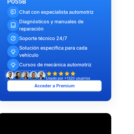
P055B
Chat con especialista automotriz
Diagnósticos y manuales de
reparación
Soporte técnico 24/7
Solución específica para cada
vehículo
Cursos de mecánica automotriz
Usado por +1320 usuarios
Acceder a Premium