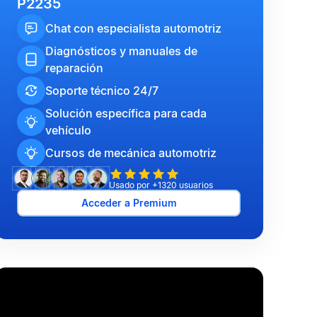
P2235
Chat con especialista automotriz
Diagnósticos y manuales de
reparación
Soporte técnico 24/7
Solución específica para cada
vehículo
Cursos de mecánica automotriz
Usado por +1320 usuarios
Acceder a Premium