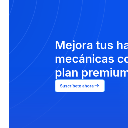
Mejora tus h
mecánicas co
plan premium
Suscríbete ahora