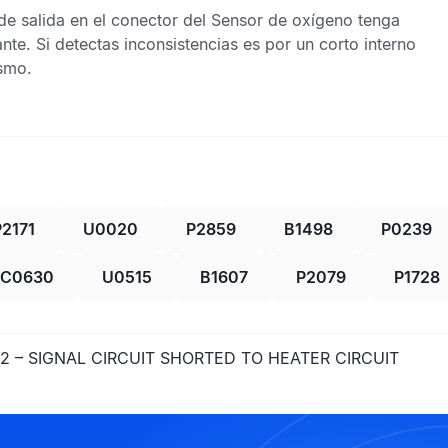
e salida en el conector del
Sensor de oxígeno
tenga
nte. Si detectas inconsistencias es por un corto interno
ismo.
P2171
U0020
P2859
B1498
P0239
C0630
U0515
B1607
P2079
P1728
2 – SIGNAL CIRCUIT SHORTED TO HEATER CIRCUIT