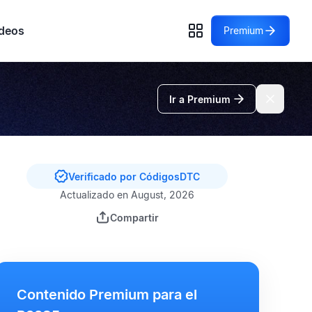
deos
Premium
Ir a Premium
Verificado por CódigosDTC
Actualizado en August, 2026
Compartir
Contenido Premium para el