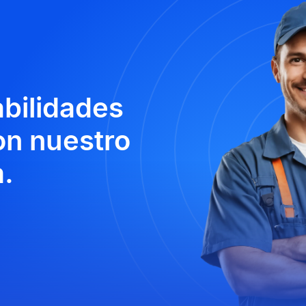
abilidades
n nuestro
.