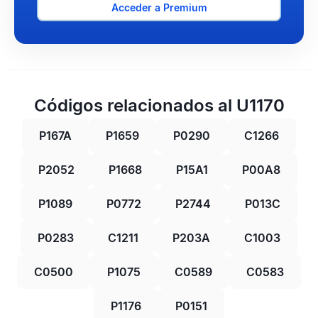
Acceder a Premium
Códigos relacionados al U1170
P167A
P1659
P0290
C1266
P2052
P1668
P15A1
P00A8
P1089
P0772
P2744
P013C
P0283
C1211
P203A
C1003
C0500
P1075
C0589
C0583
P1176
P0151