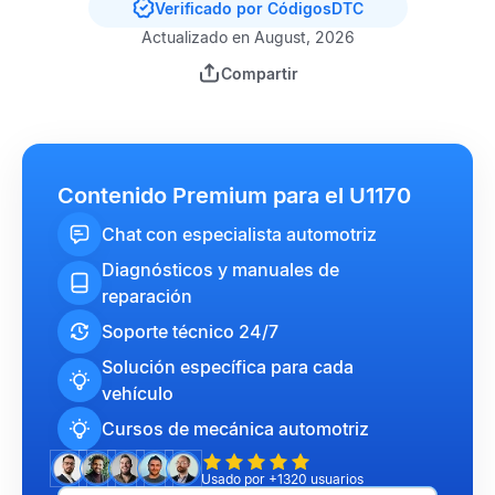
Verificado por CódigosDTC
Actualizado en August, 2026
Compartir
Contenido Premium para el U1170
Chat con especialista automotriz
Diagnósticos y manuales de
reparación
Soporte técnico 24/7
Solución específica para cada
vehículo
Cursos de mecánica automotriz
Usado por +1320 usuarios