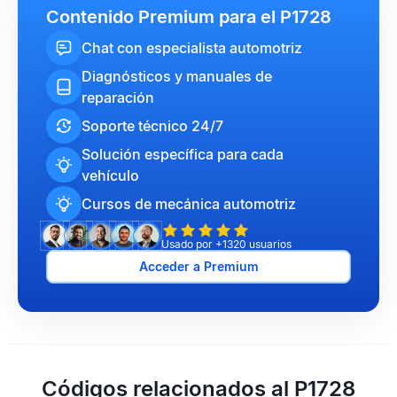
Contenido Premium para el P1728
Chat con especialista automotriz
Diagnósticos y manuales de
reparación
Soporte técnico 24/7
Solución específica para cada
vehículo
Cursos de mecánica automotriz
Usado por +1320 usuarios
Acceder a Premium
Códigos relacionados al P1728