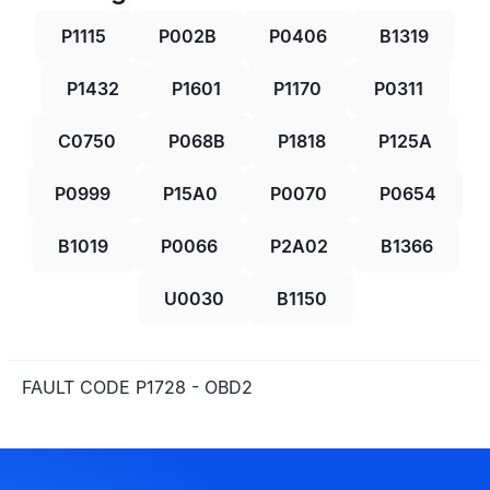
P1115
P002B
P0406
B1319
P1432
P1601
P1170
P0311
C0750
P068B
P1818
P125A
P0999
P15A0
P0070
P0654
B1019
P0066
P2A02
B1366
U0030
B1150
FAULT CODE P1728 - OBD2