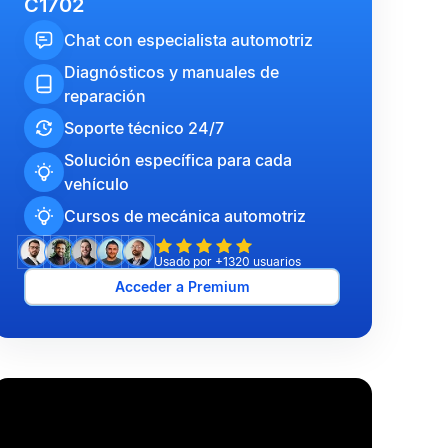
C1702
Chat con especialista automotriz
Diagnósticos y manuales de
reparación
Soporte técnico 24/7
Solución específica para cada
vehículo
Cursos de mecánica automotriz
Usado por +1320 usuarios
Acceder a Premium