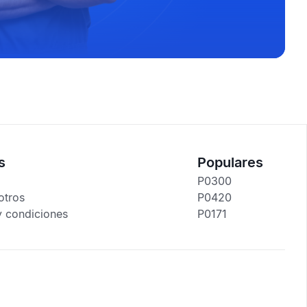
s
Populares
P0300
otros
P0420
y condiciones
P0171