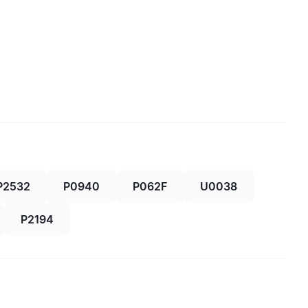
P2532
P0940
P062F
U0038
P2194