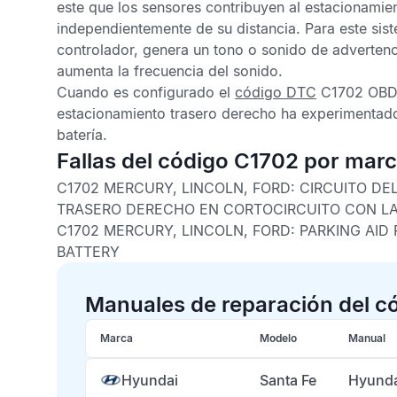
este que los sensores contribuyen al estacionamie
independientemente de su distancia. Para este sist
controlador, genera un tono o sonido de advertenc
aumenta la frecuencia del sonido.
Cuando es configurado el
código DTC
C1702 OB
estacionamiento trasero derecho
ha experimentado
batería.
Fallas del código C1702 por mar
C1702 MERCURY, LINCOLN, FORD:
CIRCUITO DE
TRASERO DERECHO EN CORTOCIRCUITO CON LA
C1702 MERCURY, LINCOLN, FORD:
PARKING AID
BATTERY
Manuales de reparación del c
Marca
Modelo
Manual
Hyundai
Santa Fe
Hyunda