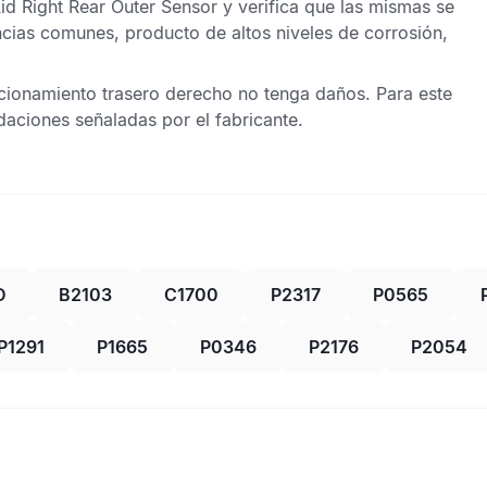
id Right Rear Outer Sensor
y verifica que las mismas se
ncias comunes, producto de altos niveles de corrosión,
acionamiento trasero derecho
no tenga daños. Para este
ciones señaladas por el fabricante.
D
B2103
C1700
P2317
P0565
P1291
P1665
P0346
P2176
P2054