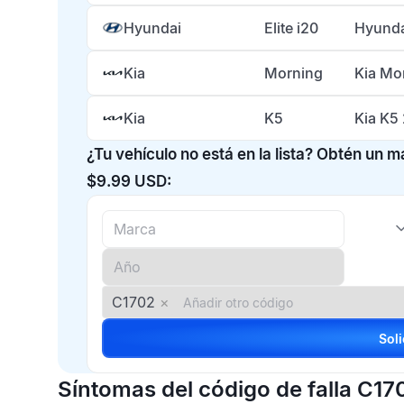
Hyundai
Elite i20
Hyunda
Kia
Morning
Kia Mo
Kia
K5
Kia K5
¿Tu vehículo no está en la lista? Obtén un 
$9.99 USD:
C1702
×
Síntomas del código de falla C17