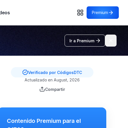
deos
Premium
Ir a Premium
Verificado por CódigosDTC
Actualizado en August, 2026
Compartir
Contenido Premium para el