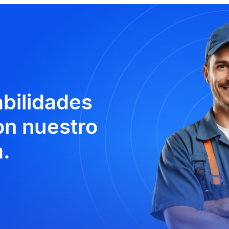
abilidades
n nuestro
.