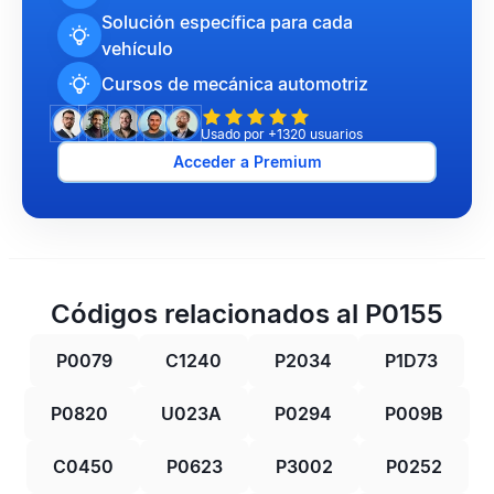
Solución específica para cada
vehículo
Cursos de mecánica automotriz
Usado por +1320 usuarios
Acceder a Premium
Códigos relacionados al P0155
P0079
C1240
P2034
P1D73
P0820
U023A
P0294
P009B
C0450
P0623
P3002
P0252