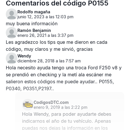
Comentarios del código P0155
Rodolfo magaña
junio 12, 2023 a las 12:03 pm
muy buena información
Ramón Benjamin
enero 26, 2021 a las 3:37 pm
Les agradezco los tips que me dieron en cada
código, muy claros y me sirvió, gracias
Wendy
diciembre 28, 2018 a las 7:57 am
Hola necesito ayuda tengo una troca Ford F250 v8 y
se prendió en checking y la metí ala escáner me
salieron estos códigos me puede ayudar.. P0155,
P0340, P0351,P2197..
CodigosDTC.com
enero 9, 2019 a las 2:22 pm
Hola Wendy, para poder ayudarte debes
indicarnos el año de tu vehículo. Apenas
puedas nos dejas la información en los