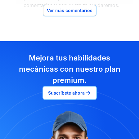
comentarios y con gusto te ayudaremos.
Ver más comentarios
Mejora tus habilidades
mecánicas con nuestro plan
premium.
Suscríbete ahora