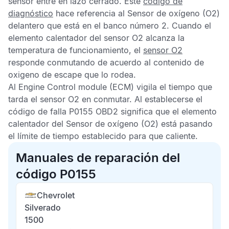
sensor entre en lazo cerrado. Este
código de
diagnóstico
hace referencia al
Sensor de oxígeno
(O2)
delantero que está en el banco número 2. Cuando el
elemento calentador del
sensor O2
alcanza la
temperatura de funcionamiento, el
sensor O2
responde conmutando de acuerdo al contenido de
oxigeno de escape que lo rodea.
Al
Engine Control module
(ECM) vigila el tiempo que
tarda el sensor O2 en conmutar. Al establecerse el
código de falla P0155 OBD2
significa que el elemento
calentador del
Sensor de oxígeno
(O2) está pasando
el límite de tiempo establecido para que caliente.
Manuales de reparación del
código P0155
Chevrolet
Silverado
1500