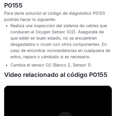
P0155
Para darle solución al código de diagnóstico
P0155
podrías hacer lo siguiente:
Realiza una inspección del sistema de cables que
conducen al
Oxygen Sensor
(O2). Asegúrate de
que estén en buen estado, no se encuentren
desgastados o rocen con otros componentes. En
caso de encontrar inconsistencias en cualquiera de
estos, repara o cámbialo si es necesario.
Cambia el
sensor O2
(Banco 2, Sensor 1).
Video relacionado al código P0155