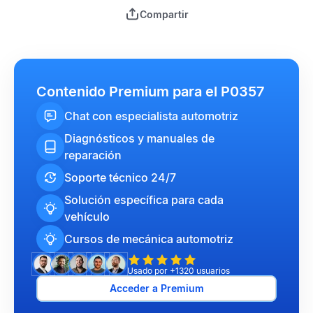
Compartir
Contenido Premium para el P0357
Chat con especialista automotriz
Diagnósticos y manuales de
reparación
Soporte técnico 24/7
Solución específica para cada
vehículo
Cursos de mecánica automotriz
Usado por +1320 usuarios
Acceder a Premium