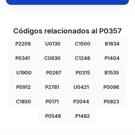
Códigos relacionados al P0357
P2209
U0130
C1500
B1634
P0341
C0630
C1248
P1404
U1900
P0267
P0315
B1535
P0912
P2781
U0421
P0096
C1850
P0171
P2044
P0823
P0548
P1482