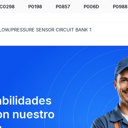
C0298
P0198
P0857
P006D
P0988
FLOW/PRESSURE SENSOR CIRCUIT BANK 1
abilidades
n nuestro
.