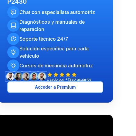
P2430
Chat con especialista automotriz
Diagnósticos y manuales de
reparación
Soporte técnico 24/7
Solución específica para cada
vehículo
Cursos de mecánica automotriz
Usado por +1320 usuarios
Acceder a Premium