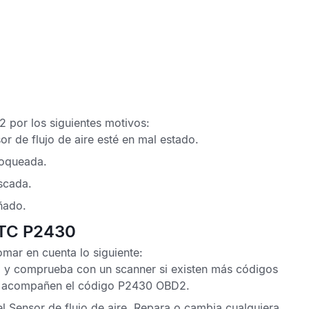
D2
por los siguientes motivos:
or de flujo
de aire
esté en mal estado.
loqueada.
ascada.
ñado.
DTC P2430
mar en cuenta lo siguiente:
o) y comprueba con un scanner si existen más códigos
 acompañen el
código P2430 OBD2
.
el
Sensor de flujo de aire
. Repara o cambia cualquiera