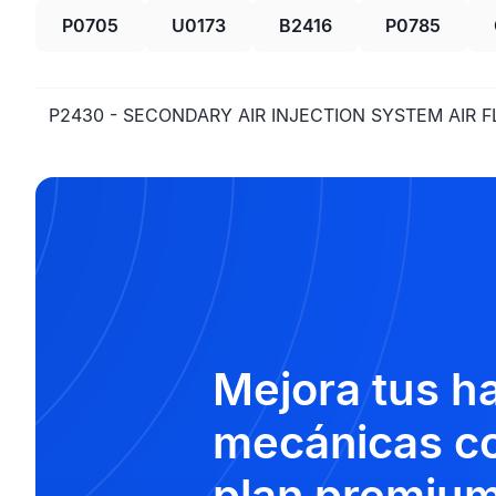
P0705
U0173
B2416
P0785
P2430 - SECONDARY AIR INJECTION SYSTEM AIR 
Mejora tus h
mecánicas co
plan premium