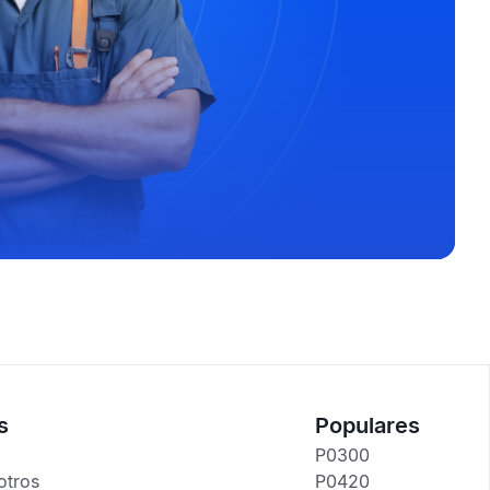
s
Populares
P0300
otros
P0420