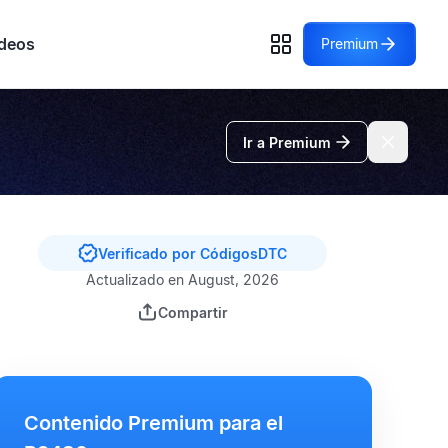
deos
Premium
Ir a Premium
Verificado por CódigosDTC
Actualizado en August, 2026
Compartir
Contenido Premium para el