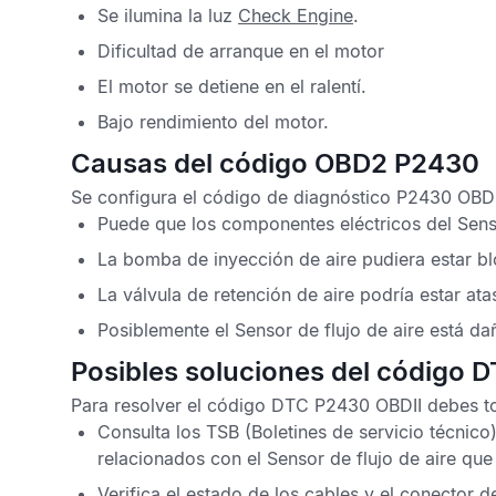
Se ilumina la luz
Check Engine
.
Dificultad de arranque en el motor
El motor se detiene en el ralentí.
Bajo rendimiento del motor.
Causas del código OBD2 P2430
Se configura el
código de diagnóstico P2430 OB
Puede que los componentes eléctricos del
Sens
La bomba de inyección de aire pudiera estar b
La válvula de retención de aire podría estar at
Posiblemente el
Sensor de flujo de aire
está da
Posibles soluciones del código 
Para resolver el
código DTC P2430 OBDII
debes to
Consulta los
TSB
(Boletines de servicio técnic
relacionados con el
Sensor de flujo de aire
que
Verifica el estado de los cables y el conector d