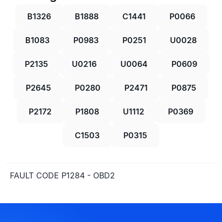
B1326
B1888
C1441
P0066
B1083
P0983
P0251
U0028
P2135
U0216
U0064
P0609
P2645
P0280
P2471
P0875
P2172
P1808
U1112
P0369
C1503
P0315
FAULT CODE P1284 - OBD2