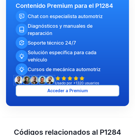
Contenido Premium para el P1284
Chat con especialista automotriz
Diagnósticos y manuales de
reparación
Soporte técnico 24/7
Solución específica para cada
vehículo
Cursos de mecánica automotriz
Usado por +1320 usuarios
Acceder a Premium
Códigos relacionados al P1284