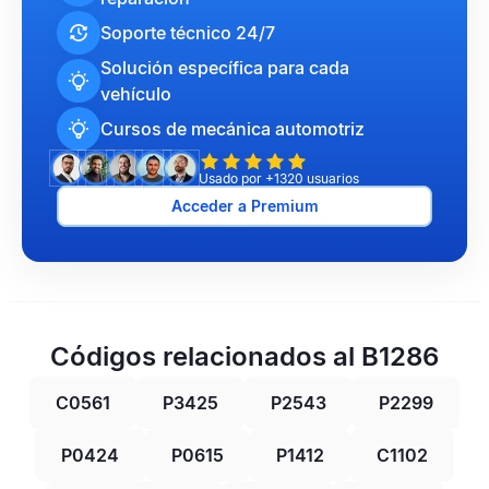
Soporte técnico 24/7
Solución específica para cada
vehículo
Cursos de mecánica automotriz
Usado por +1320 usuarios
Acceder a Premium
Códigos relacionados al B1286
C0561
P3425
P2543
P2299
P0424
P0615
P1412
C1102