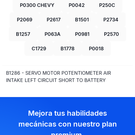
P0300 CHEVY
P0042
P250C
P2069
P2617
B1501
P2734
B1257
P063A
P0981
P2570
C1729
B1778
P0018
B1286 - SERVO MOTOR POTENTIOMETER AIR
INTAKE LEFT CIRCUIT SHORT TO BATTERY
Mejora tus habilidades
mecánicas con nuestro plan
premium.