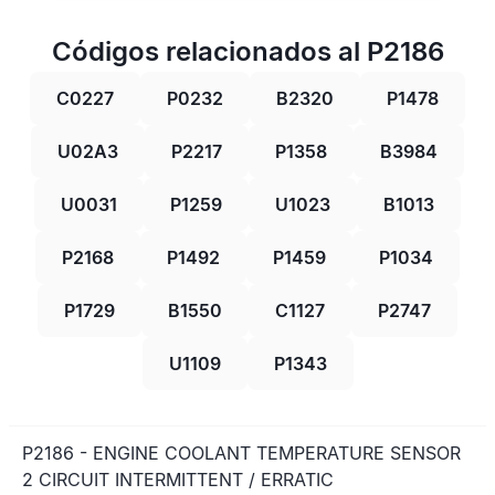
Códigos relacionados al P2186
C0227
P0232
B2320
P1478
U02A3
P2217
P1358
B3984
U0031
P1259
U1023
B1013
P2168
P1492
P1459
P1034
P1729
B1550
C1127
P2747
U1109
P1343
P2186 - ENGINE COOLANT TEMPERATURE SENSOR
2 CIRCUIT INTERMITTENT / ERRATIC