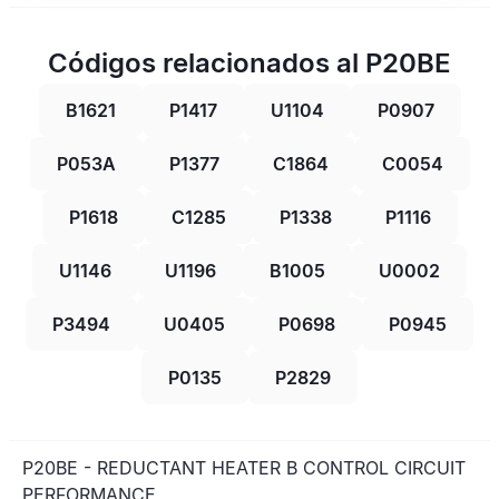
Códigos relacionados al P20BE
B1621
P1417
U1104
P0907
P053A
P1377
C1864
C0054
P1618
C1285
P1338
P1116
U1146
U1196
B1005
U0002
P3494
U0405
P0698
P0945
P0135
P2829
P20BE - REDUCTANT HEATER B CONTROL CIRCUIT
PERFORMANCE