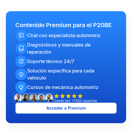
Contenido Premium para el P20BE
Chat con especialista automotriz
Diagnósticos y manuales de
reparación
Soporte técnico 24/7
Solución específica para cada
vehículo
Cursos de mecánica automotriz
Usado por +1320 usuarios
Acceder a Premium