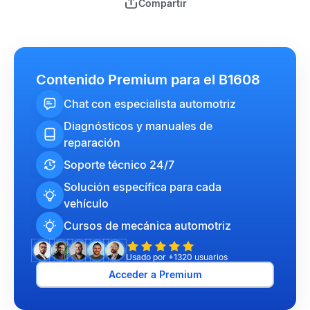
Compartir
Contenido Premium para el B1608
Chat con especialista automotriz
Diagnósticos y manuales de
reparación
Soporte técnico 24/7
Solución específica para cada
vehículo
Cursos de mecánica automotriz
Usado por +1320 usuarios
Acceder a Premium