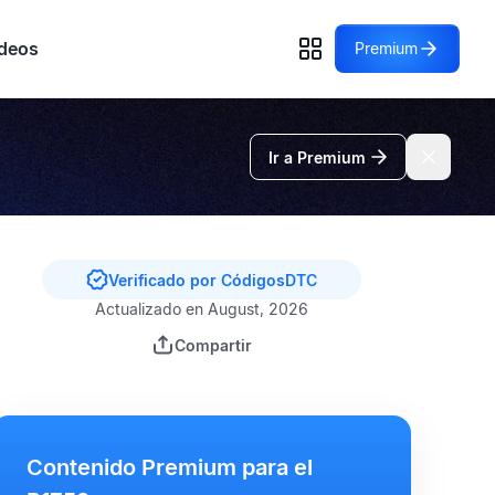
deos
Premium
Ir a Premium
Verificado por CódigosDTC
Actualizado en August, 2026
Compartir
Contenido Premium para el