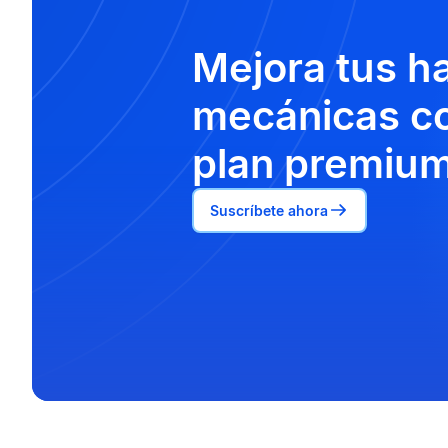
Mejora tus h
mecánicas co
plan premium
Suscríbete ahora