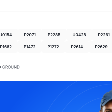
U0154
P2071
P228B
U0428
P2261
P1662
P1472
P1272
P2614
P2629
TO GROUND