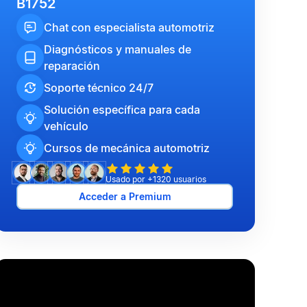
B1752
Chat con especialista automotriz
Diagnósticos y manuales de
reparación
Soporte técnico 24/7
Solución específica para cada
vehículo
Cursos de mecánica automotriz
Usado por +1320 usuarios
Acceder a Premium