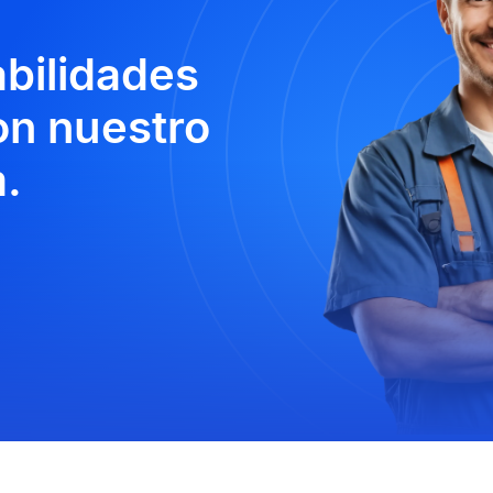
abilidades
n nuestro
.