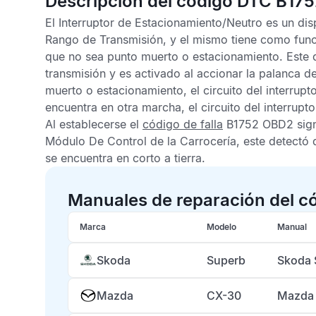
Descripción del código DTC B17
El Interruptor de Estacionamiento/Neutro es un di
Rango de Transmisión, y el mismo tiene como funci
que no sea punto muerto o estacionamiento. Este d
transmisión y es activado al accionar la palanca 
muerto o estacionamiento, el circuito del interrupto
encuentra en otra marcha, el circuito del interrupt
Al establecerse el
código de falla
B1752 OBD2
sign
Módulo De Control de la Carrocería
, este detectó 
se encuentra en corto a tierra.
Manuales de reparación del c
Marca
Modelo
Manual
Skoda
Superb
Skoda 
Mazda
CX-30
Mazda 