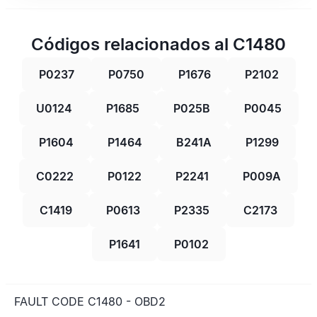
Códigos relacionados al C1480
P0237
P0750
P1676
P2102
U0124
P1685
P025B
P0045
P1604
P1464
B241A
P1299
C0222
P0122
P2241
P009A
C1419
P0613
P2335
C2173
P1641
P0102
FAULT CODE C1480 - OBD2