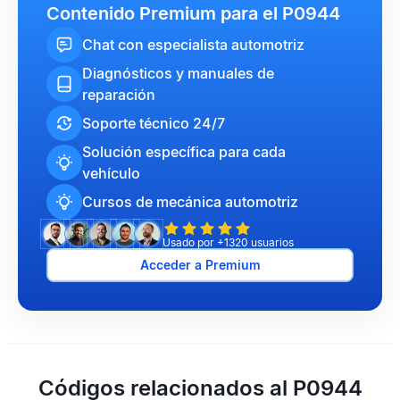
Contenido Premium para el P0944
Chat con especialista automotriz
Diagnósticos y manuales de
reparación
Soporte técnico 24/7
Solución específica para cada
vehículo
Cursos de mecánica automotriz
Usado por +1320 usuarios
Acceder a Premium
Códigos relacionados al P0944