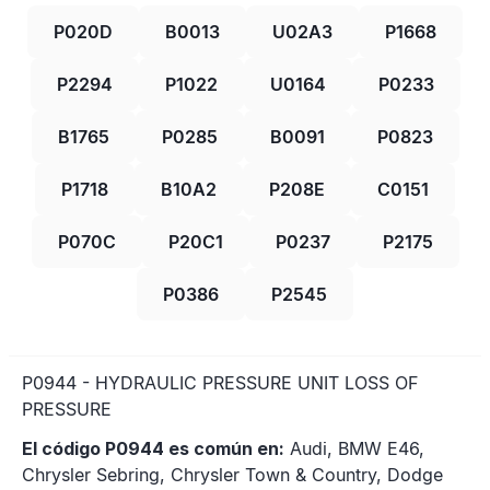
P020D
B0013
U02A3
P1668
P2294
P1022
U0164
P0233
B1765
P0285
B0091
P0823
P1718
B10A2
P208E
C0151
P070C
P20C1
P0237
P2175
P0386
P2545
P0944 - HYDRAULIC PRESSURE UNIT LOSS OF
PRESSURE
El código P0944 es común en:
Audi, BMW E46,
Chrysler Sebring, Chrysler Town & Country, Dodge