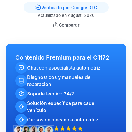
Verificado por CódigosDTC
Actualizado en August, 2026
Compartir
Contenido Premium para el C1172
Chat con especialista automotriz
Diagnósticos y manuales de
reparación
Soporte técnico 24/7
Solución específica para cada
vehículo
Cursos de mecánica automotriz