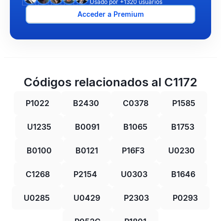
Usado por +1320 usuarios
Acceder a Premium
Códigos relacionados al C1172
P1022
B2430
C0378
P1585
U1235
B0091
B1065
B1753
B0100
B0121
P16F3
U0230
C1268
P2154
U0303
B1646
U0285
U0429
P2303
P0293