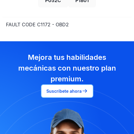
P052C
P1801
FAULT CODE C1172 - OBD2
Mejora tus habilidades
mecánicas con nuestro plan
premium.
Suscríbete ahora