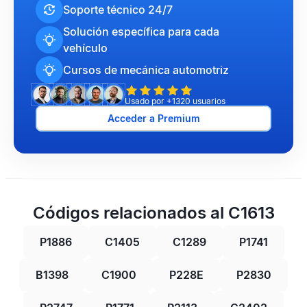
Soporte técnico 24/7
Solución específica para cada
vehículo
Cursos de mecánica automotriz
Usado por +1320 usuarios
Acceder a Premium
Códigos relacionados al C1613
P1886
C1405
C1289
P1741
B1398
C1900
P228E
P2830