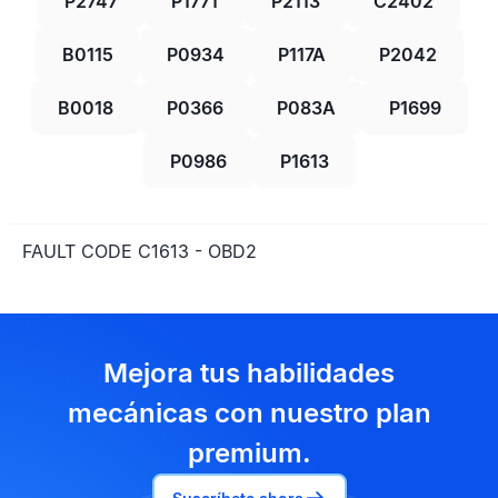
P2747
P1771
P2113
C2402
B0115
P0934
P117A
P2042
B0018
P0366
P083A
P1699
P0986
P1613
FAULT CODE C1613 - OBD2
Mejora tus habilidades
mecánicas con nuestro plan
premium.