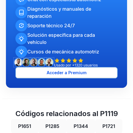
Diagnósticos y manuales de
reparación
Soporte técnico 24/7
Solución específica para cada
vehículo
Cursos de mecánica automotriz
Usado por +1320 usuarios
Acceder a Premium
Códigos relacionados al P1119
P1651
P1285
P1344
P1721