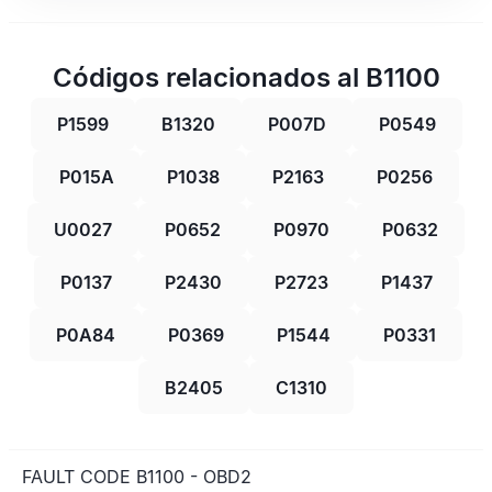
Códigos relacionados al B1100
P1599
B1320
P007D
P0549
P015A
P1038
P2163
P0256
U0027
P0652
P0970
P0632
P0137
P2430
P2723
P1437
P0A84
P0369
P1544
P0331
B2405
C1310
FAULT CODE B1100 - OBD2