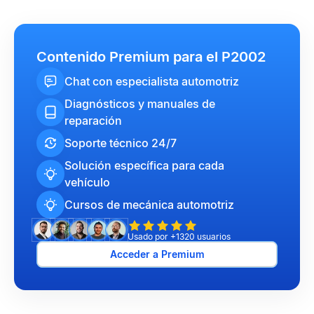
Contenido Premium para el P2002
Chat con especialista automotriz
Diagnósticos y manuales de
reparación
Soporte técnico 24/7
Solución específica para cada
vehículo
Cursos de mecánica automotriz
Usado por +1320 usuarios
Acceder a Premium