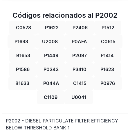
Códigos relacionados al P2002
C0578
P1622
P2406
P1512
P1693
U2008
P0AFA
C0615
B1653
P1449
P2097
P1414
P1586
P0343
P3410
P1623
B1633
P044A
C1415
P0976
C1109
U0041
P2002 - DIESEL PARTICULATE FILTER EFFICIENCY
BELOW THRESHOLD BANK 1