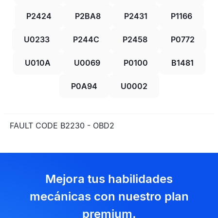
P2424
P2BA8
P2431
P1166
U0233
P244C
P2458
P0772
U010A
U0069
P0100
B1481
P0A94
U0002
FAULT CODE B2230 - OBD2
Mejora tus habilidades
mecánicas con nuestro plan
premium.