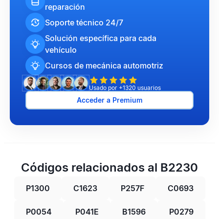
reparación
Soporte técnico 24/7
Solución específica para cada
vehículo
Cursos de mecánica automotriz
Usado por +1320 usuarios
Acceder a Premium
Códigos relacionados al B2230
P1300
C1623
P257F
C0693
P0054
P041E
B1596
P0279