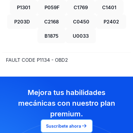
P1301
P059F
C1769
C1401
P203D
C2168
C0450
P2402
B1875
U0033
FAULT CODE P1134 - OBD2
Mejora tus habilidades
mecánicas con nuestro plan
premium.
Suscríbete ahora