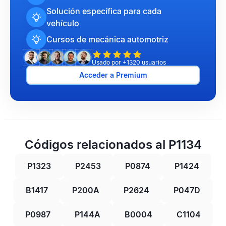
Solución específica para cada
vehículo
Cursos de mecánica automotriz
Usado por +1320 usuarios
Acceder a Premium
Códigos relacionados al P1134
P1323
P2453
P0874
P1424
B1417
P200A
P2624
P047D
P0987
P144A
B0004
C1104