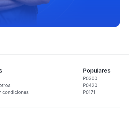
s
Populares
P0300
otros
P0420
y condiciones
P0171