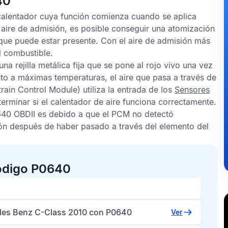
40
 calentador cuya función comienza cuando se aplica
el aire de admisión, es posible conseguir una atomización
que puede estar presente. Con el aire de admisión más
l combustible.
na rejilla metálica fija que se pone al rojo vivo una vez
ento a máximas temperaturas, el aire que pasa a través de
ain Control Module) utiliza la entrada de los
Sensores
erminar si el calentador de aire funciona correctamente.
40 OBDII
es debido a que el
PCM
no detectó
sión después de haber pasado a través del elemento del
código P0640
es Benz C-Class 2010 con P0640
Ver