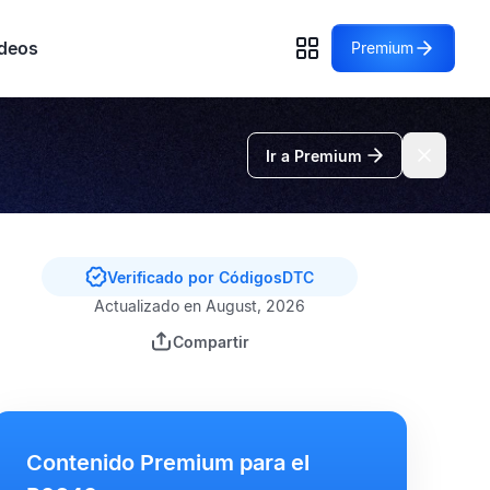
deos
Premium
Ir a Premium
Verificado por CódigosDTC
Actualizado en August, 2026
Compartir
Contenido Premium para el