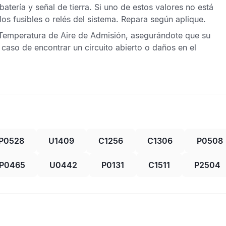
 batería y señal de tierra. Si uno de estos valores no está
s fusibles o relés del sistema. Repara según aplique.
Temperatura de Aire de Admisión
, asegurándote que su
 caso de encontrar un circuito abierto o daños en el
P0528
U1409
C1256
C1306
P0508
P0465
U0442
P0131
C1511
P2504