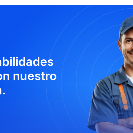
abilidades
n nuestro
.