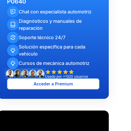
P0640
Chat con especialista automotriz
Diagnósticos y manuales de
reparación
Soporte técnico 24/7
Solución específica para cada
vehículo
Cursos de mecánica automotriz
Usado por +1320 usuarios
Acceder a Premium