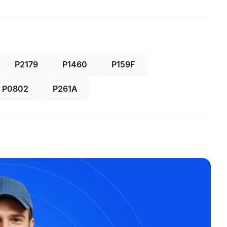
P2179
P1460
P159F
P0802
P261A