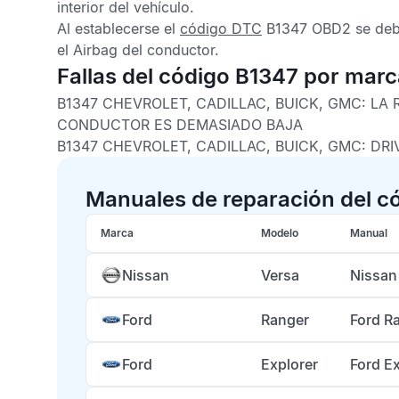
interior del vehículo.
Al establecerse el
código DTC
B1347 OBD2
se deb
el
Airbag
del conductor.
Fallas del código B1347 por mar
B1347 CHEVROLET, CADILLAC, BUICK, GMC: LA
CONDUCTOR ES DEMASIADO BAJA
B1347 CHEVROLET, CADILLAC, BUICK, GMC: DR
Manuales de reparación del c
Marca
Modelo
Manual
Nissan
Versa
Nissan
Ford
Ranger
Ford R
Ford
Explorer
Ford E