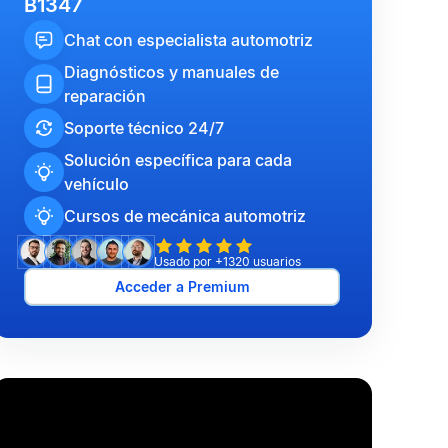
B1347
Chat con especialista automotriz
Diagnósticos y manuales de
reparación
Soporte técnico 24/7
Solución específica para cada
vehículo
Cursos de mecánica automotriz
Usado por +1320 usuarios
Acceder a Premium