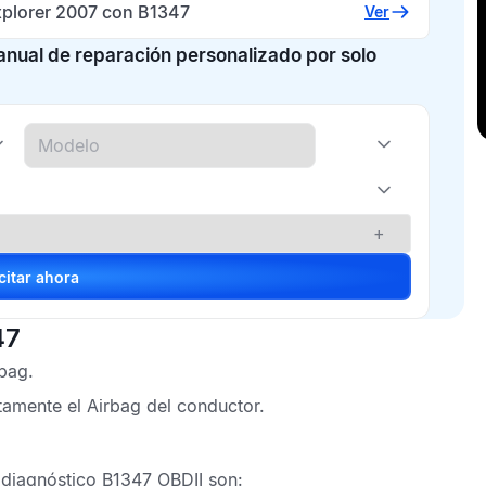
xplorer 2007 con B1347
Ver
manual de reparación personalizado por solo
+
Solicitar ahora
47
rbag
.
ctamente el
Airbag
del conductor.
 diagnóstico B1347 OBDII
son: