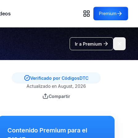
deos
Premium
Ir a Premium
Verificado por CódigosDTC
Actualizado en August, 2026
Compartir
Contenido Premium para el