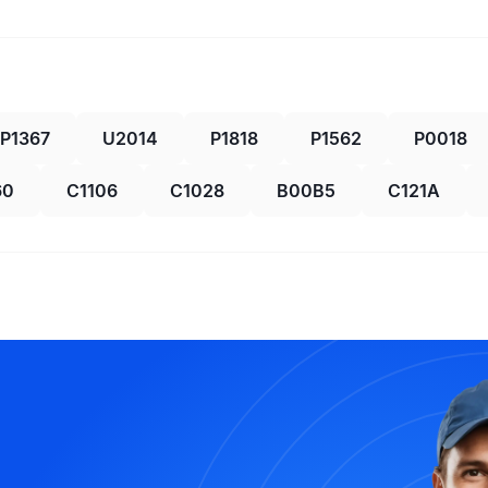
P1367
U2014
P1818
P1562
P0018
60
C1106
C1028
B00B5
C121A