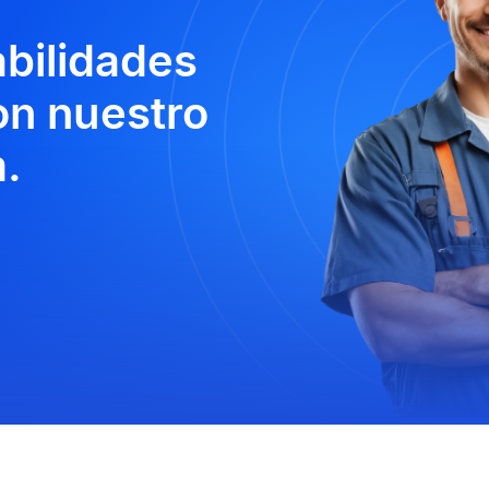
abilidades
n nuestro
.