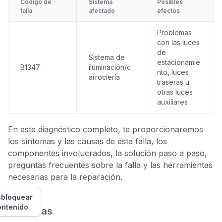
Código de
Sistema
Posibles
falla
afectado
efectos
Problemas
con las luces
de
Sistema de
estacionamie
B1347
iluminación/c
nto, luces
arrociería
traseras u
otras luces
auxiliares
En este diagnóstico completo, te proporcionaremos
los síntomas y las causas de esta falla, los
componentes involucrados, la solución paso a paso,
preguntas frecuentes sobre la falla y las herramientas
necesarias para la reparación.
bloquear
ontenido
Síntomas