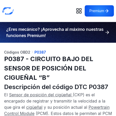
Premium
¿Eres mecánico? ¡Aprovecha al máximo nuestras
funciones Premium!
Códigos OBD2
P0387
P0387 - CIRCUITO BAJO DEL
SENSOR DE POSICIÓN DEL
CIGUEÑAL “B”
Descripción del código DTC P0387
El
Sensor de posición del cigüeñal
(CKP) es el
encargado de registrar y transmitir la velocidad a la
que gira el
cigüeñal
y su posición actual al
Powertrain
Control Module
(PCM). Estos datos le permiten al
PCM