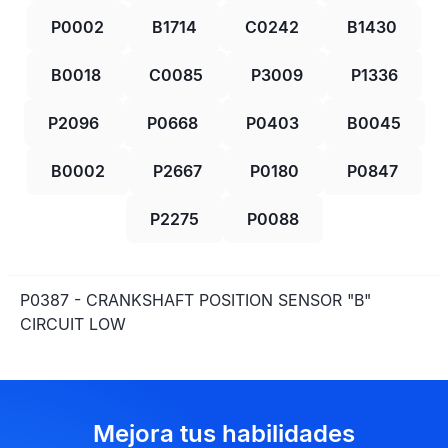
P0002
B1714
C0242
B1430
B0018
C0085
P3009
P1336
P2096
P0668
P0403
B0045
B0002
P2667
P0180
P0847
P2275
P0088
P0387 - CRANKSHAFT POSITION SENSOR "B"
CIRCUIT LOW
Mejora tus habilidades