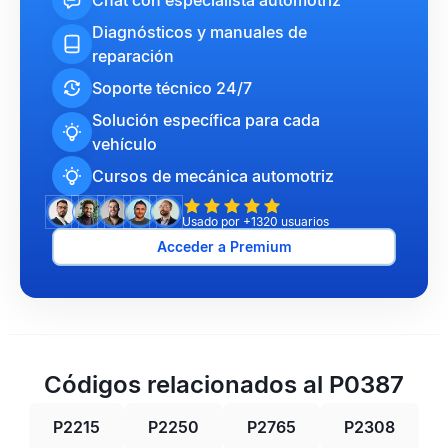
Chat con especialista automotriz
Diagnósticos y manuales de
reparación
Soporte técnico 24/7
Solución específica para cada
vehículo
Cursos de mecánica automotriz
Usado por +1320 usuarios
Acceder a Premium
Códigos relacionados al P0387
P2215
P2250
P2765
P2308