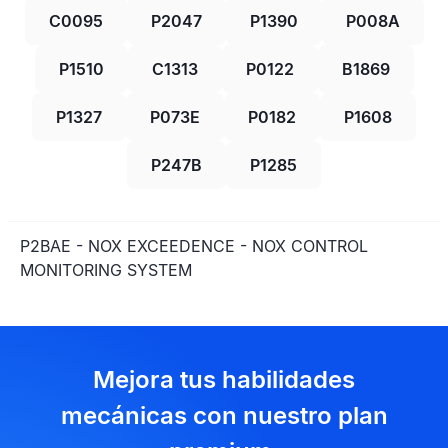
C0095
P2047
P1390
P008A
P1510
C1313
P0122
B1869
P1327
P073E
P0182
P1608
P247B
P1285
P2BAE - NOX EXCEEDENCE - NOX CONTROL
MONITORING SYSTEM
Mejora tus habilidades
mecánicas con nuestro plan