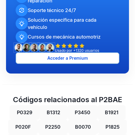
reparación
Soporte técnico 24/7
Solución específica para cada
vehículo
Cursos de mecánica automotriz
Usado por +1320 usuarios
Acceder a Premium
Códigos relacionados al P2BAE
P0329
B1312
P3450
B1921
P020F
P2250
B0070
P1825