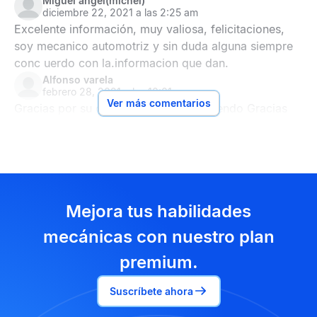
Miguel angel(michel)
diciembre 22, 2021 a las 2:25 am
Excelente información, muy valiosa, felicitaciones,
soy mecanico automotriz y sin duda alguna siempre
conc uerdo con la.informacion que dan.
Alfonso varela
febrero 28, 2021 a las 10:01 am
Ver más comentarios
Gracias por su consulta estoy aprendiendo Gracias
Mejora tus habilidades
mecánicas con nuestro plan
premium.
Suscríbete ahora