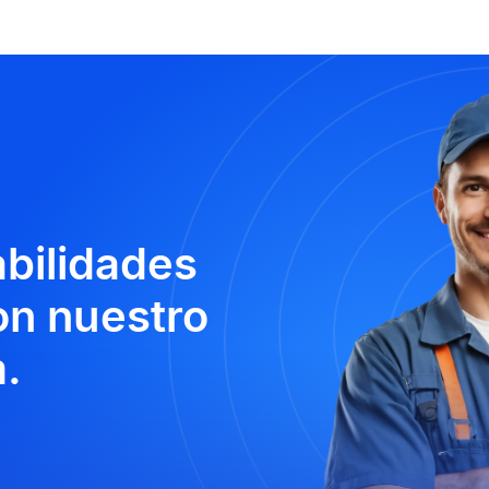
abilidades
n nuestro
.