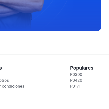
s
Populares
P0300
otros
P0420
y condiciones
P0171