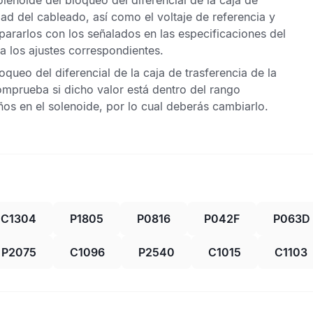
olenoide del bloqueo del diferencial de la caja de
dad del cableado, así como el voltaje de referencia y
pararlos con los señalados en las especificaciones del
za los ajustes correspondientes.
ueo del diferencial de la caja de trasferencia de la
omprueba si dicho valor está dentro del rango
ños en el solenoide, por lo cual deberás cambiarlo.
C1304
P1805
P0816
P042F
P063D
P2075
C1096
P2540
C1015
C1103