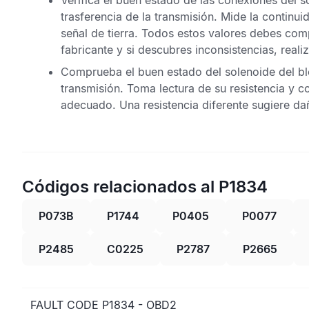
Verifica el buen estado de las conexiones del s
trasferencia de la transmisión. Mide la continui
señal de tierra. Todos estos valores debes com
fabricante y si descubres inconsistencias, reali
Comprueba el buen estado del solenoide del bloq
transmisión. Toma lectura de su resistencia y c
adecuado. Una resistencia diferente sugiere da
Códigos relacionados al P1834
P073B
P1744
P0405
P0077
P2485
C0225
P2787
P2665
FAULT CODE P1834 - OBD2