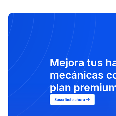
Mejora tus h
mecánicas co
plan premium
Suscríbete ahora