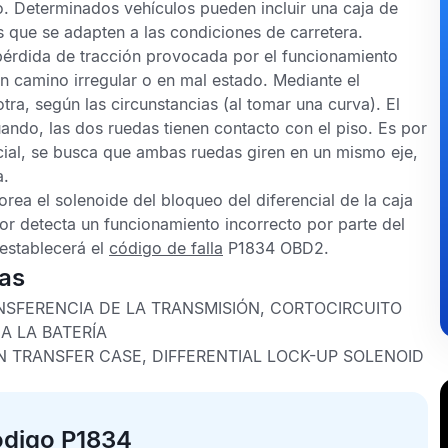
o. Determinados vehículos pueden incluir una caja de
 que se adapten a las condiciones de carretera.
 pérdida de tracción provocada por el funcionamiento
n camino irregular o en mal estado. Mediante el
tra, según las circunstancias (al tomar una curva). El
ando, las dos ruedas tienen contacto con el piso. Es por
encial, se busca que ambas ruedas giren en un mismo eje,
a.
rea el solenoide del bloqueo del diferencial de la caja
dor detecta un funcionamiento incorrecto por parte del
 establecerá el
código de falla
P1834 OBD2
.
cas
NSFERENCIA DE LA TRANSMISIÓN, CORTOCIRCUITO
A LA BATERÍA
N TRANSFER CASE, DIFFERENTIAL LOCK-UP SOLENOID
ódigo P1834