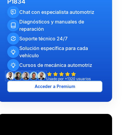
P1834
Chat con especialista automotriz
Diagnósticos y manuales de
reparación
Soporte técnico 24/7
Solución específica para cada
vehículo
Cursos de mecánica automotriz
Usado por +1320 usuarios
Acceder a Premium