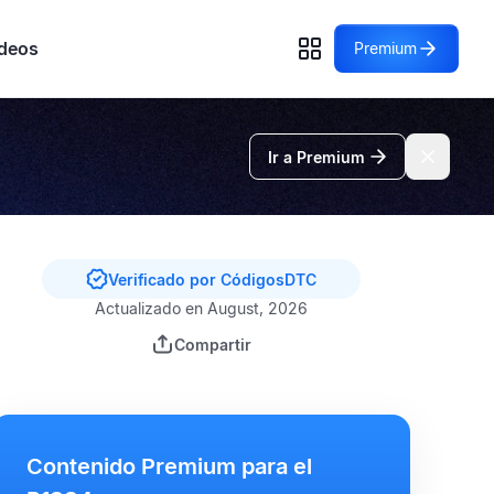
deos
Premium
Ir a Premium
Verificado por CódigosDTC
Actualizado en August, 2026
Compartir
Contenido Premium para el