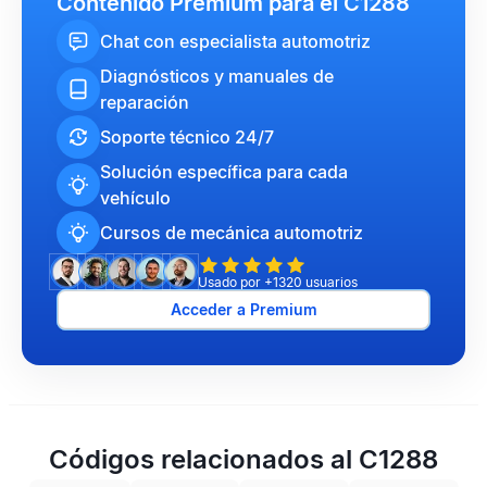
Contenido Premium para el C1288
Chat con especialista automotriz
Diagnósticos y manuales de
reparación
Soporte técnico 24/7
Solución específica para cada
vehículo
Cursos de mecánica automotriz
Usado por +1320 usuarios
Acceder a Premium
Códigos relacionados al C1288