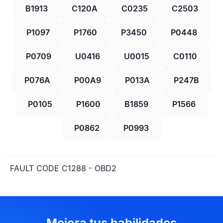
B1913
C120A
C0235
C2503
P1097
P1760
P3450
P0448
P0709
U0416
U0015
C0110
P076A
P00A9
P013A
P247B
P0105
P1600
B1859
P1566
P0862
P0993
FAULT CODE C1288 - OBD2
Mejora tus habilidades