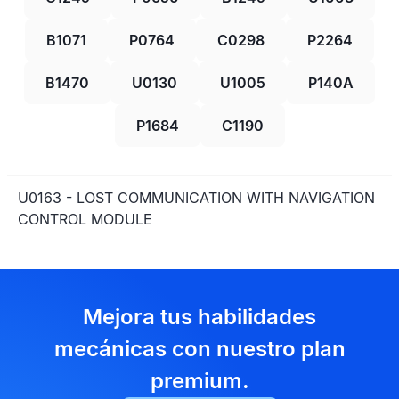
B1071
P0764
C0298
P2264
B1470
U0130
U1005
P140A
P1684
C1190
U0163 - LOST COMMUNICATION WITH NAVIGATION
CONTROL MODULE
Mejora tus habilidades
mecánicas con nuestro plan
premium.