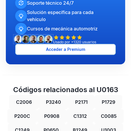
Soporte técnico 24/7
Solución específica para cada
vehículo
Cursos de mecánica automotriz
Usado por +1320 usuarios
Acceder a Premium
Códigos relacionados al U0163
C2006
P3240
P2171
P1729
P200C
P0908
C1312
C0085
C1249
P0650
B1249
U1003