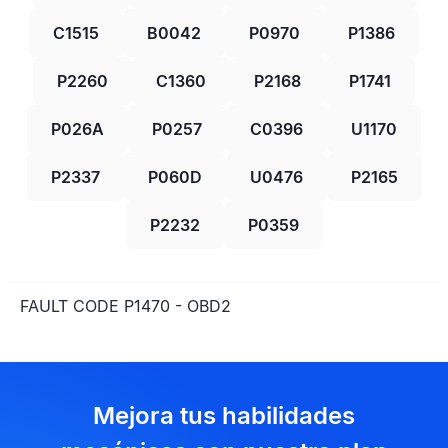
C1515
B0042
P0970
P1386
P2260
C1360
P2168
P1741
P026A
P0257
C0396
U1170
P2337
P060D
U0476
P2165
P2232
P0359
FAULT CODE P1470 - OBD2
Mejora tus habilidades