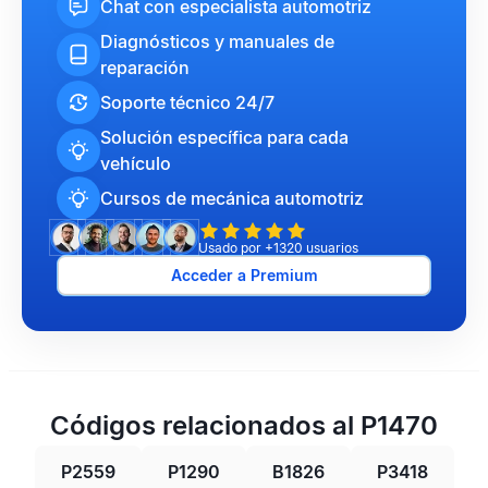
Chat con especialista automotriz
Diagnósticos y manuales de
reparación
Soporte técnico 24/7
Solución específica para cada
vehículo
Cursos de mecánica automotriz
Usado por +1320 usuarios
Acceder a Premium
Códigos relacionados al P1470
P2559
P1290
B1826
P3418