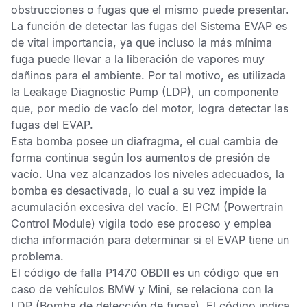
obstrucciones o fugas que el mismo puede presentar.
La función de detectar las fugas del
Sistema EVAP
es
de vital importancia, ya que incluso la más mínima
fuga puede llevar a la liberación de vapores muy
dañinos para el ambiente. Por tal motivo, es utilizada
la
Leakage Diagnostic Pump
(LDP), un componente
que, por medio de vacío del motor, logra detectar las
fugas del
EVAP
.
Esta bomba posee un diafragma, el cual cambia de
forma continua según los aumentos de presión de
vacío. Una vez alcanzados los niveles adecuados, la
bomba es desactivada, lo cual a su vez impide la
acumulación excesiva del vacío. El
PCM
(Powertrain
Control Module) vigila todo ese proceso y emplea
dicha información para determinar si el
EVAP
tiene un
problema.
El
código de falla
P1470 OBDII
es un código que en
caso de vehículos BMW y Mini, se relaciona con la
LDP
(Bomba de detección de fugas). El código indica