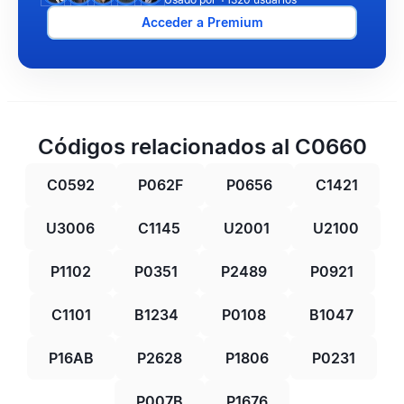
Acceder a Premium
Códigos relacionados al C0660
C0592
P062F
P0656
C1421
U3006
C1145
U2001
U2100
P1102
P0351
P2489
P0921
C1101
B1234
P0108
B1047
P16AB
P2628
P1806
P0231
P007B
P1676