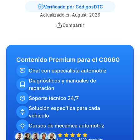
Verificado por CódigosDTC
Actualizado en August, 2026
Compartir
Contenido Premium para el C0660
Chat con especialista automotriz
Diagnósticos y manuales de
reparación
Soporte técnico 24/7
Solución específica para cada
vehículo
Cursos de mecánica automotriz
Usado por +1320 usuarios