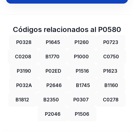
Códigos relacionados al P0580
P0328
P1645
P1260
P0723
C0208
B1770
P1000
C0750
P3190
P02ED
P1516
P1623
P032A
P2646
B1745
B1160
B1812
B2350
P0307
C0278
P2046
P1506