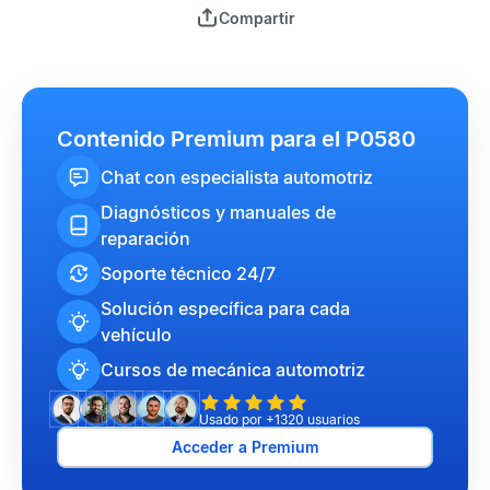
Compartir
Contenido Premium para el P0580
Chat con especialista automotriz
Diagnósticos y manuales de
reparación
Soporte técnico 24/7
Solución específica para cada
vehículo
Cursos de mecánica automotriz
Usado por +1320 usuarios
Acceder a Premium