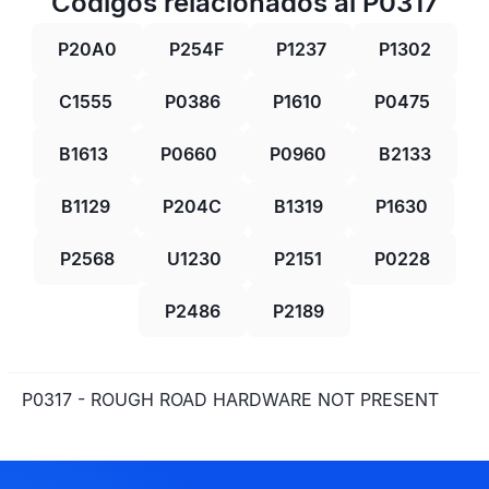
Códigos relacionados al P0317
P20A0
P254F
P1237
P1302
C1555
P0386
P1610
P0475
B1613
P0660
P0960
B2133
B1129
P204C
B1319
P1630
P2568
U1230
P2151
P0228
P2486
P2189
P0317 - ROUGH ROAD HARDWARE NOT PRESENT