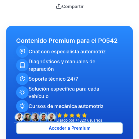
Compartir
Contenido Premium para el P0542
Chat con especialista automotriz
Diagnósticos y manuales de
reparación
Soporte técnico 24/7
Solución específica para cada
vehículo
Cursos de mecánica automotriz
Usado por +1320 usuarios
Acceder a Premium