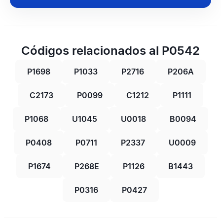
Códigos relacionados al P0542
P1698
P1033
P2716
P206A
C2173
P0099
C1212
P1111
P1068
U1045
U0018
B0094
P0408
P0711
P2337
U0009
P1674
P268E
P1126
B1443
P0316
P0427